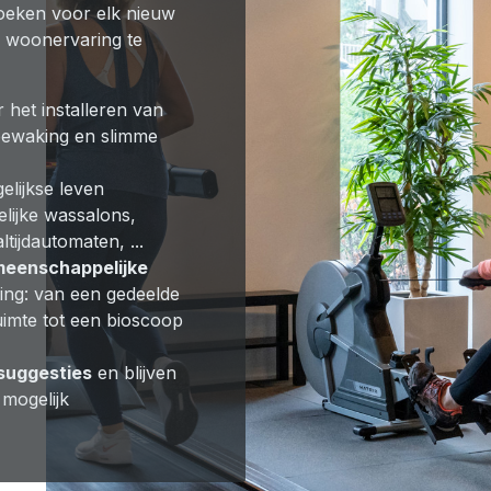
oeken voor elk nieuw
 woonervaring te
 het installeren van
bewaking en slimme
elijkse leven
lijke wassalons,
ijdautomaten, ...
eenschappelijke
ning: van een gedeelde
uimte tot een bioscoop
suggesties
en blijven
mogelijk