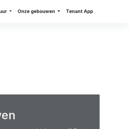
Jobs
Pers
Contact
Nederlands
uur
Onze gebouwen
Tenant App
wen