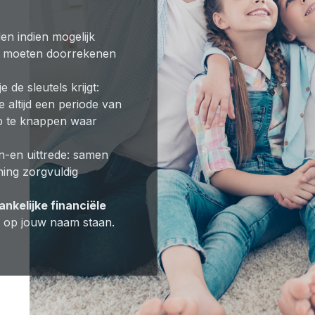
en indien mogelijk
et moeten doorrekenen
 de sleutels krijgt:
 altijd een periode van
p te knappen waar
 in-en uittrede: samen
ning zorgvuldig
nkelijke financiële
tijde op jouw naam staan.