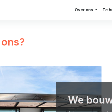
Investor Relations
Makelaars
Over ons
Te h
 ons?
We bou