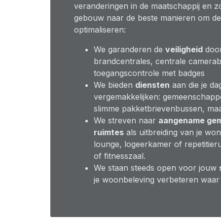
veranderingen in de maatschappij en z
gebouw naar de beste manieren om de
optimaliseren:
We garanderen de
veiligheid
door
brandcentrales, centrale camera
toegangscontrole met badges
We bieden
diensten
aan die je dag
vergemakkelijken: gemeenschappe
slimme pakketbrievenbussen, maalt
We streven naar
aangename gem
ruimtes
als uitbreiding van je wo
lounge, logeerkamer of repetitier
of fitnesszaal.
We staan steeds open voor jouw
je woonbeleving verbeteren waar 