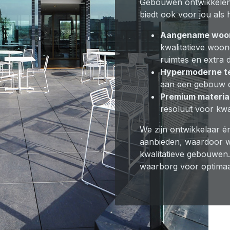
Gebouwen ontwikkelen 
biedt ook voor jou als
Aangename woon
kwalitatieve woon
ruimtes en extra d
Hypermoderne t
aan een gebouw da
Premium materia
resoluut voor kwa
We zijn ontwikkelaar é
aanbieden, waardoor we
kwalitatieve gebouwen.
waarborg voor optima