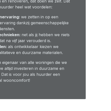
en renoveren, dat doen we zelf. Dat
 huurder heel wat voordelen:
ervaring:
we zetten in op een
ervaring dankzij gemeenschappelijke
iensten.
echnieken:
net als jij hebben we niets
t na vijf jaar verouderd is.
len:
als ontwikkelaar kiezen we
litatieve en duurzame materialen.
n eigenaar van alle woningen die we
 altijd investeren in duurzame en
 Dat is voor jou als huurder een
al wooncomfort!