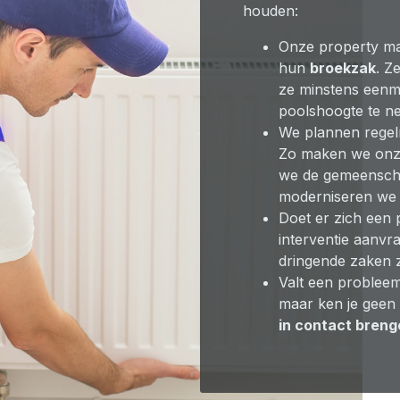
houden:
Onze property m
hun
broekzak
. Z
ze minstens eenm
poolshoogte te n
We plannen rege
Zo maken we onze
we de gemeenschap
moderniseren we 
Doet er zich een 
interventie aanvr
dringende zaken z
Valt een probleem
maar ken je geen
in contact breng