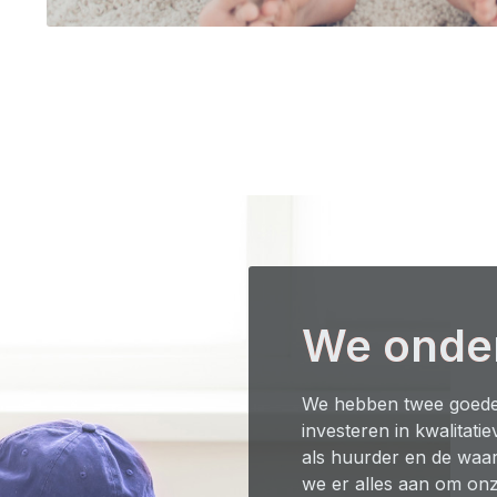
We onde
We hebben twee goede
investeren in kwalitati
als huurder en de wa
we er alles aan om on