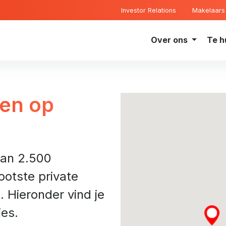
Investor Relations
Makelaars
Over ons
Te h
en op
an 2.500
otste private
 Hieronder vind je
ies.