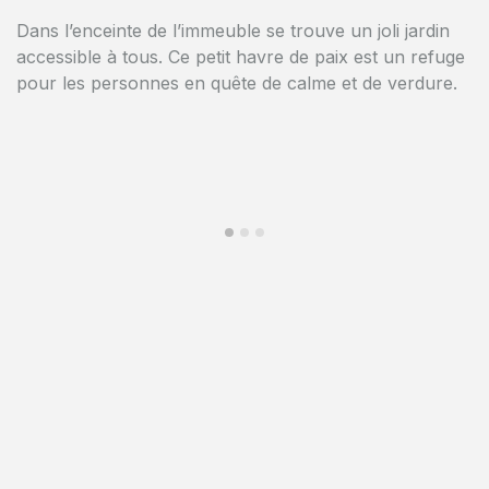
vaisselle, etc.), salle de bain moderne…
Dans l’enceinte de l’immeuble se trouve un joli jardin
accessible à tous. Ce petit havre de paix est un refuge
Chaque habitation est finie avec soin et est équipée de
pour les personnes en quête de calme et de verdure.
matériaux répondant aux dernières normes de qualité :
parquet ou carrelage céramique dans le living, double
vitrage, etc. Tous les appartements, y compris les
studios, sont équipés d’une jolie terrasse.