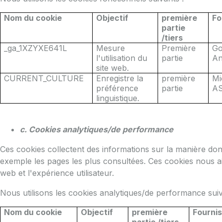
Nom du cookie
Objectif
première
Fo
partie
/tiers
_ga_1XZYXE641L
Mesure
Première
Go
l'utilisation du
partie
An
site web.
CURRENT_CULTURE
Enregistre la
première
Mi
préférence
partie
AS
linguistique.
c. Cookies analytiques/de performance
Ces cookies collectent des informations sur la manière dont 
exemple les pages les plus consultées. Ces cookies nous a
web et l'expérience utilisateur.
Nous utilisons les cookies analytiques/de performance suiv
Nom du cookie
Objectif
première
Fourni