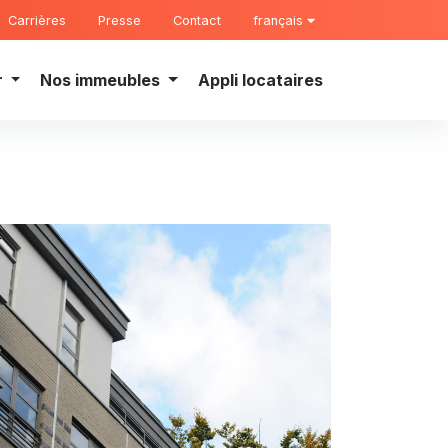
Carrières
Presse
Contact
français
r
Nos immeubles
Appli locataires