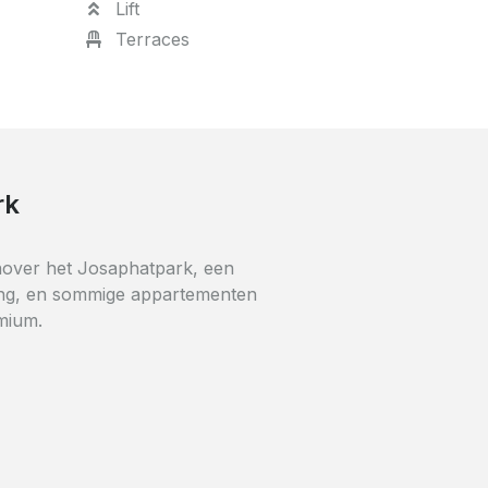
Lift
Terraces
t sport en cultuur
 gebouw vindt u een
bibliotheek. Het gebouw ligt in
van het Kinetix-sportcentrum
binnenpatio.