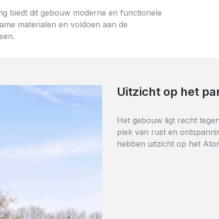
g biedt dit gebouw moderne en functionele
ame materialen en voldoen aan de
sen.
Directe toegang to
Op het gelijkvloers van dit
Nederlands- en Franstalige 
de onmiddellijke nabijheid 
met directe toegang via de 