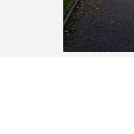
Het gebouw ligt tegenover het Josaphatpark
ontspannen. De Leopold III-toegang leidt r
deze zeer aangename en rustige omgeving 
appartementen.