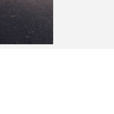
, een groene wijk waar u in alle rust kunt
echtstreeks naar het hoofdkwartier van de NATO. In
biedt dit gebouw moderne en functionele