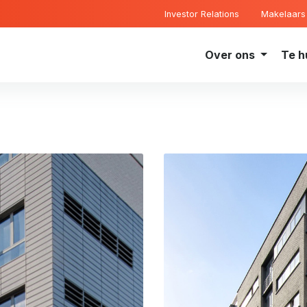
Investor Relations
Makelaars
Over ons
Te h